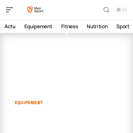
Actu
Equipement
Fitness
Nutrition
Sport
9 février 2026
Dimensions idéales d’un
terrain de tennis pour bien
jouer
EQUIPEMENT