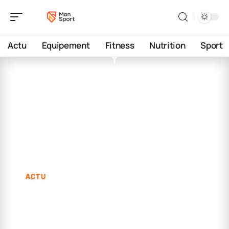
Actu
Equipement
Fitness
Nutrition
Sport
17 janvier 2026
Flash résultat basket :
toutes les infos en temps
réel
ACTU